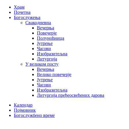
Храм
Почетна
Богослужења
Свакодневна
Вечерња
Повечерје
Полуноћница
Јутрење
Часови
Изобразитељна
Литургија
У великом посту
Вечерња
Велико повечерје
Јутрење
Часови
Изобразитељна
Литургија пређеосвећених дарова
Календар
Појмовник
Богослужбено време