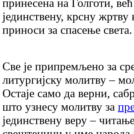
принесена на Голготи, већ
јединствену, крсну жртву 
приноси за спасење света.
Све је припремљено за ср
литургијску молитву – м
Остаје само да верни, саб
што узнесу молитву за
пр
јединствену веру – чита
свештеници у име народа 