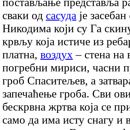
постављање представља ра
сваки од
сасуда
је засебан
Никодима који су Га скин
крвљу која истиче из реба
платна,
воздух
– стена на 
погребни мириси, часни п
гроб Спаситељев, а затвар
запечаћење гроба. Сви ови
бескрвна жртва која се пр
само да има исту снагу и 