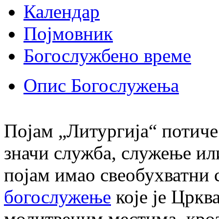
Календар
Појмовник
Богослужбено време
Опис Богослужења
Појам „Литургија“ потиче
значи служба, служење или
појам имао свеобухватни 
богослужење
које је Цркв
молитвеним местима, кроз