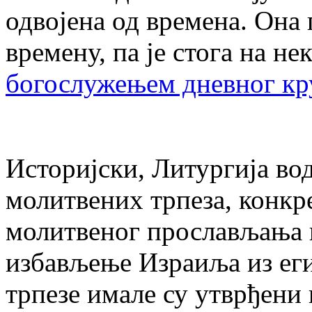
одвојена од времена. Она
времену, па је стога на не
богослужењем дневног кр
Историјски, Литургија во
молитвених трпеза, конкре
молитвеног прослављања п
избављење Израиља из еги
трпезе имале су утврђени