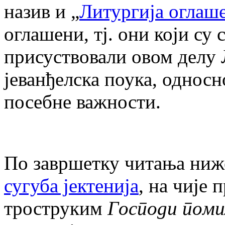
назив и „
Литургија оглаш
оглашени, тј. они који су
присуствовали овом делу Л
јеванђелска поука, односн
посебне важности.
По завршетку читања ниже
сугуба јектенија
, на чије 
троструким
Господи поми