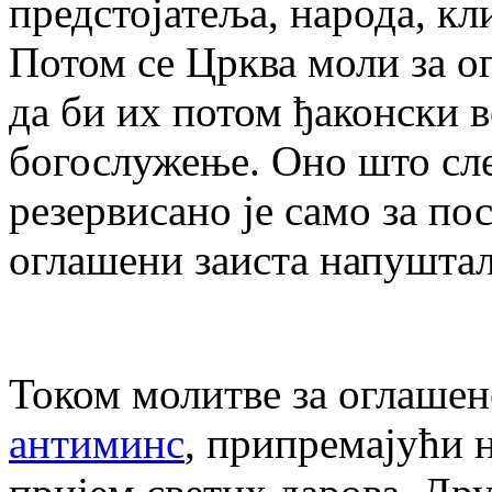
предстојатеља, народа, кл
Потом се Црква моли за ог
да би их потом ђаконски в
богослужење. Оно што сле
резервисано је само за по
оглашени заиста напуштал
Током молитве за оглашен
антиминс
, припремајући н