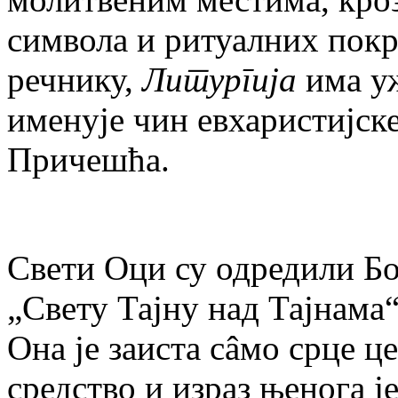
символа и ритуалних покр
речнику,
Литургија
има уж
именује чин евхаристијск
Причешћа.
Свети Оци су одредили Б
„Свету Тајну над Тајнама“
Она је заиста сâмо срце 
средство и израз њенога ј