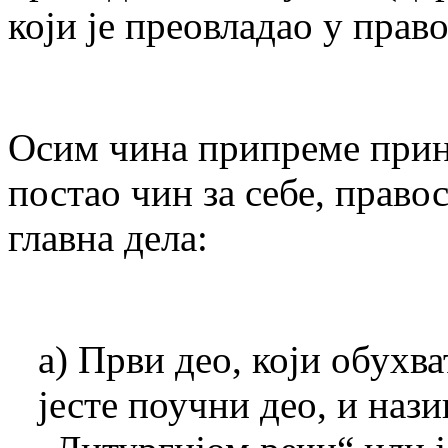
који је преовладао у прав
Осим чина припреме прин
постао чин за себе, право
главна дела:
а) Први део, који обухва
јесте поучни део, и нази