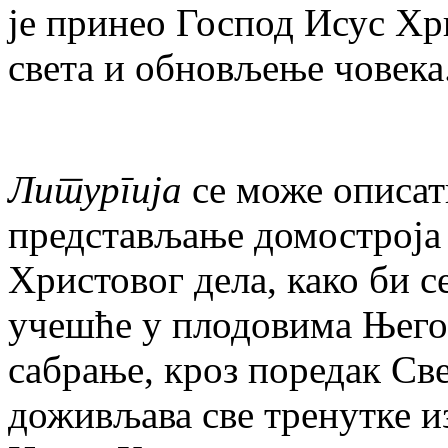
је принео Господ Исус Хр
света и обновљење човека
Литургија
се може описат
представљање домостроја
Христовог дела, како би 
учешће у плодовима Њего
сабрање, кроз поредак Св
доживљава све тренутке и