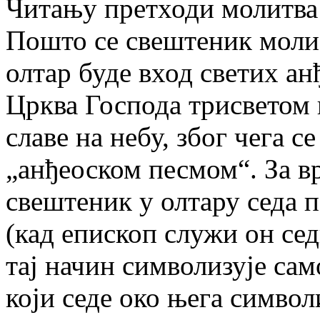
Читању претходи молитва
Пошто се свештеник молио
олтар буде вход светих ан
Црква Господа трисветом 
славе на небу, због чега с
„анђеоском песмом“. За в
свештеник у олтару седа п
(кад епископ служи он сед
тај начин символизује са
који седе око њега символ