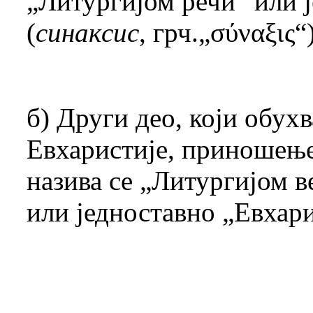
„Литургијом речи“ или 
(
синаксис
, грч.„σύναξις“
б) Други део, који обух
Евхаристије, приношење
назива се „Литургијом в
или једноставно „Евхар