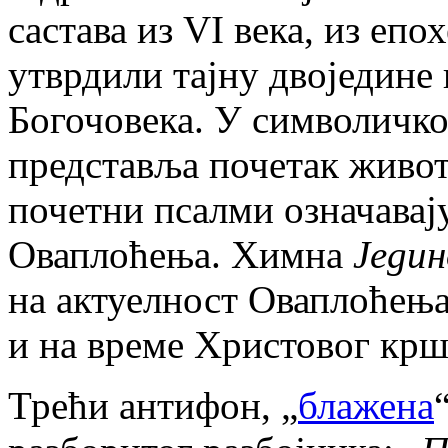
састава из VI века, из еп
утврдили тајну двоједине
Богочовека. У символичко
представља почетак живот
почетни псалми означавај
Оваплоћења. Химна
Једин
на актуелност Оваплоћења
и на време Христовог крш
Трећи антифон, „
блажена