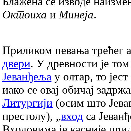
Блажена се изводе наизме
Октоиха
и
Минеја
.
Приликом певања трећег а
двери
. У древности је то
Јеванђеља
у олтар, то јест
иако се овај обичај задрж
Литургији
(осим што Јеван
престолу), „
вход
са Јеванђ
Входовима је касније при