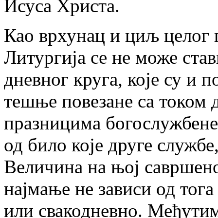
Исуса Христа.
Као врхунац и циљ целог 
Литургија се не може став
дневног круга, које су и 
тешње повезане са током 
празницима богослужбене 
од било које друге службе
Величина на њој савршено
најмање не зависи од тога
или свакодневно. Међутим