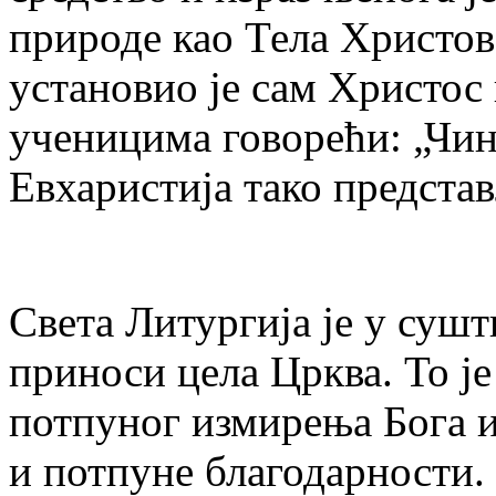
природе као Тела Христов
установио је сам Христос
ученицима говорећи: „Чин
Евхаристија тако предста
Света Литургија је у суш
приноси цела Црква. То ј
потпуног измирења Бога и
и потпуне благодарности. 