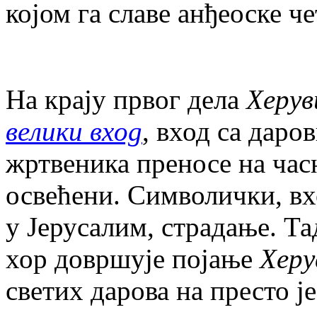
којом га славе анђеоске ч
На крају првог дела
Херув
велики вход
, вход са даро
жртвеника преносе на часн
освећени. Символички, вх
у Јерусалим, страдање. Та
хор довршује појање
Херу
светих дарова на престо је