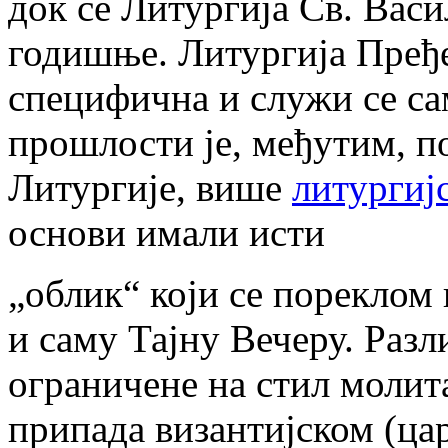
док се Литургија Св. Вас
годишње. Литургија Пређе
специфична и служи се с
прошлости је, међутим, п
Литургије, више
литургиј
основи имали исти
„облик“ који се пореклом 
и саму Тајну Вечеру. Разл
ограничене на стил молит
припада византијском (ца