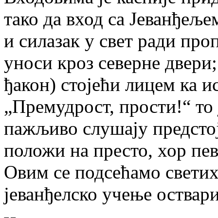
тако да вход са Јеванђеље
и силазак у свет ради про
уноси кроз северне двери
ђакон) стојећи лицем ка и
„Премудрост, прости!“ то 
пажљиво слушају предстој
положи на престо, хор пе
Овим се подсећамо светих
јеванђелско учење оствар