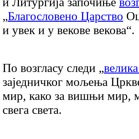
и Литургија започиње
воз
„
Благословено Царство
Оц
и увек и у векове векова“.
По возгласу следи „
велика
заједничког мољења Цркв
мир, како за вишњи мир, м
свега света.