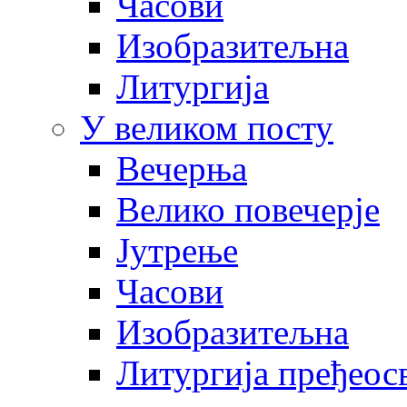
Часови
Изобразитељна
Литургија
У великом посту
Вечерња
Велико повечерје
Јутрење
Часови
Изобразитељна
Литургија пређеос