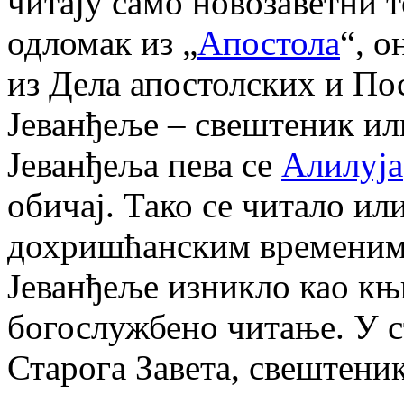
читају само новозаветни т
одломак из „
Апостола
“, о
из Дела апостолских и По
Јеванђеље – свештеник ил
Јеванђеља пева се
Алилуја
обичај. Тако се читало ил
дохришћанским временима
Јеванђеље изникло као књ
богослужбено читање. У с
Старога Завета, свештеник