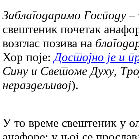
Заблагодаримо Господу
– 
свештеник почетак анафор
возглас позива на
благода
Хор поје:
Достојно је и п
Сину и Светоме Духу, Тро
нераздељивој
).
У то време свештеник у о
анафоре; у њој се прослав