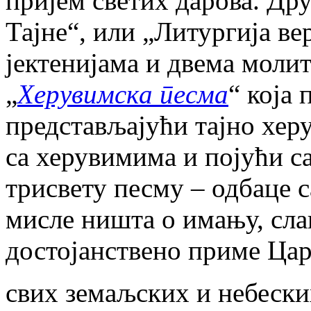
пријем светих дарова. Дру
Тајне“, или „Литургија в
јектенијама и двема молит
„
Херувимска песма
“ која
представљајући тајно херу
са херувимима и појући с
трисвету песму – одбаце с
мисле ништа о имању, сла
достојанствено приме Ца
свих земаљских и небески