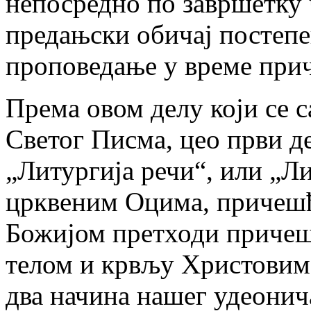
непосредно по завршетку 
предањски обичај постеп
проповедање у време при
Према овом делу који се с
Светог Писма, цео први де
„Литургија речи“, или „Л
црквеним Оцима, причешћ
Божијом претходи причеш
телом и крвљу Христовим,
два начина нашег удеонич