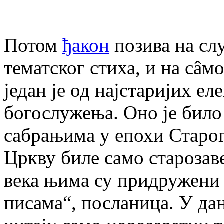
Потом
ђакон
позива на с
тематског стиха, и на сâм
један је од најстаријих е
богослужења. Оно је било
сабрањима у епохи Старог 
Цркву биле само старозав
века њима су придружени 
писама“, посланица. У да