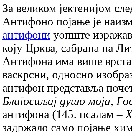
За великом јектенијом сле
Антифоно појање је наизм
антифони
уопште изражава
коју Црква, сабрана на Ли
Антифона има више врста,
васкрсни, односно изобр
антифон представља почет
Благосиљај душо моја, Го
антифона (145. псалам –
Х
задржало само појање хим