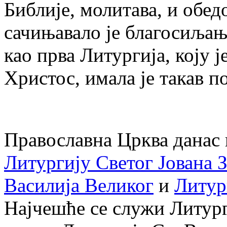
Библије, молитава, и обед
сачињавало је благосиљање
као прва Литургија, коју 
Христос, имала је такав п
Православна Црква данас 
Литургију Светог Јована З
Василија Великог
и
Литур
Најчешће се служи Литурги