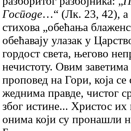
разборитог разбојника: „
П
Господе
…“ (Лк. 23, 42), а
стихова „обећања блаженст
обећавају улазак у Царств
гордост света, његово неп
нечистоту. Овим заветима
проповед на Гори, која с
жеднима правде, чистог с
због истине... Христос их
онима који су пронашли н