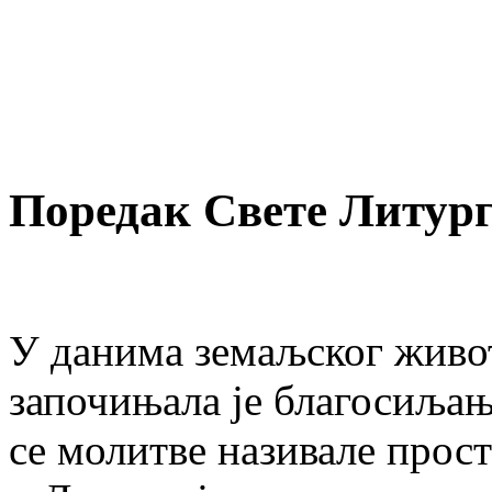
Поредак Свете Литург
У данима земаљског живот
започињала је благосиљањ
се молитве називале прост